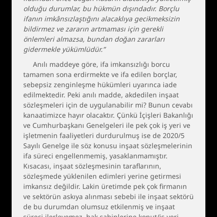
olduğu durumlar, bu hükmün dışındadır. Borçlu
ifanın imkânsızlaştığını alacaklıya gecikmeksizin
bildirmez ve zararın artmaması için gerekli
önlemleri almazsa, bundan doğan zararları
gidermekle yükümlüdür.”
Anılı maddeye göre, ifa imkansızlığı borcu
tamamen sona erdirmekte ve ifa edilen borçlar,
sebepsiz zenginleşme hükümleri uyarınca iade
edilmektedir. Peki anılı madde, akdedilen inşaat
sözleşmeleri için de uygulanabilir mi? Bunun cevabı
kanaatimizce hayır olacaktır. Çünkü İçişleri Bakanlığı
ve Cumhurbaşkanı Genelgeleri ile pek çok iş yeri ve
işletmenin faaliyetleri durdurulmuş ise de 2020/5
Sayılı Genelge ile söz konusu inşaat sözleşmelerinin
ifa süreci engellenmemiş, yasaklanmamıştır.
Kısacası, inşaat sözleşmesinin taraflarının,
sözleşmede yüklenilen edimleri yerine getirmesi
imkansız değildir. Lakin üretimde pek çok firmanın
ve sektörün askıya alınması sebebi ile inşaat sektörü
de bu durumdan olumsuz etkilenmiş ve inşaat
süreci ilerleyemez, hak sahiplerine konut/iş yeri