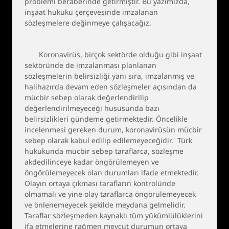
problemi beraberinde getirmiştir. Bu yazımızda,
inşaat hukuku çerçevesinde imzalanan
sözleşmelere değinmeye çalışacağız.
Koronavirüs, birçok sektörde olduğu gibi inşaat
sektöründe de imzalanması planlanan
sözleşmelerin belirsizliği yanı sıra, imzalanmış ve
halihazırda devam eden sözleşmeler açısından da
mücbir sebep olarak değerlendirilip
değerlendirilmeyeceği hususunda bazı
belirsizlikleri gündeme getirmektedir. Öncelikle
incelenmesi gereken durum, koronavirüsün mücbir
sebep olarak kabul edilip edilemeyeceğidir. Türk
hukukunda mücbir sebep taraflarca, sözleşme
akdedilinceye kadar öngörülemeyen ve
öngörülemeyecek olan durumları ifade etmektedir.
Olayın ortaya çıkması tarafların kontrolünde
olmamalı ve yine olay taraflarca öngörülemeyecek
ve önlenemeyecek şekilde meydana gelmelidir.
Taraflar sözleşmeden kaynaklı tüm yükümlülüklerini
ifa etmelerine rağmen mevcut durumun ortaya