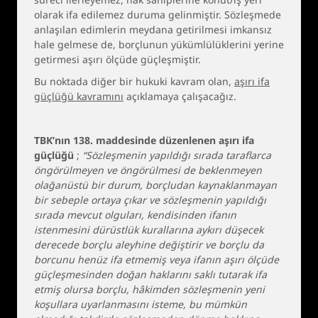
olarak ifa edilemez duruma gelinmiştir. Sözleşmede
anlaşılan edimlerin meydana getirilmesi imkansız
hale gelmese de, borçlunun yükümlülüklerini yerine
getirmesi aşırı ölçüde güçleşmiştir.
Bu noktada diğer bir hukuki kavram olan,
aşırı ifa
güçlüğü kavramını
açıklamaya çalışacağız.
TBK’nın 138. maddesinde düzenlenen aşırı ifa
güçlüğü
;
“Sözleşmenin yapıldığı sırada taraflarca
öngörülmeyen ve öngörülmesi de beklenmeyen
olağanüstü bir durum, borçludan kaynaklanmayan
bir sebeple ortaya çıkar ve sözleşmenin yapıldığı
sırada mevcut olguları, kendisinden ifanın
istenmesini dürüstlük kurallarına aykırı düşecek
derecede borçlu aleyhine değiştirir ve borçlu da
borcunu henüz ifa etmemiş veya ifanın aşırı ölçüde
güçleşmesinden doğan haklarını saklı tutarak ifa
etmiş olursa borçlu, hâkimden sözleşmenin yeni
koşullara uyarlanmasını isteme, bu mümkün