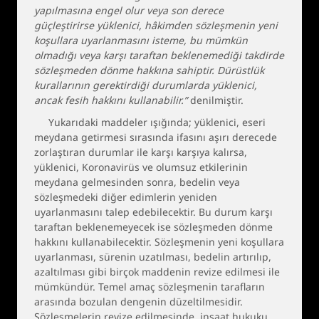
yapılmasına engel olur veya son derece
güçleştirirse yüklenici, hâkimden sözleşmenin yeni
koşullara uyarlanmasını isteme, bu mümkün
olmadığı veya karşı taraftan beklenemediği takdirde
sözleşmeden dönme hakkına sahiptir. Dürüstlük
kurallarının gerektirdiği durumlarda yüklenici,
ancak fesih hakkını kullanabilir.”
denilmiştir.
Yukarıdaki maddeler ışığında; yüklenici, eseri
meydana getirmesi sırasında ifasını aşırı derecede
zorlaştıran durumlar ile karşı karşıya kalırsa,
yüklenici, Koronavirüs ve olumsuz etkilerinin
meydana gelmesinden sonra, bedelin veya
sözleşmedeki diğer edimlerin yeniden
uyarlanmasını talep edebilecektir. Bu durum karşı
taraftan beklenemeyecek ise sözleşmeden dönme
hakkını kullanabilecektir. Sözleşmenin yeni koşullara
uyarlanması, sürenin uzatılması, bedelin artırılıp,
azaltılması gibi birçok maddenin revize edilmesi ile
mümkündür. Temel amaç sözleşmenin tarafların
arasında bozulan dengenin düzeltilmesidir.
Sözleşmelerin revize edilmesinde, inşaat hukuku