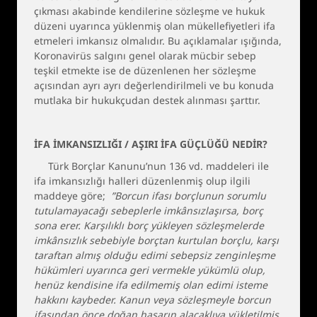
çıkması akabinde kendilerine sözleşme ve hukuk
düzeni uyarınca yüklenmiş olan mükellefiyetleri ifa
etmeleri imkansız olmalıdır. Bu açıklamalar ışığında,
Koronavirüs salgını genel olarak mücbir sebep
teşkil etmekte ise de düzenlenen her sözleşme
açısından ayrı ayrı değerlendirilmeli ve bu konuda
mutlaka bir hukukçudan destek alınması şarttır.
İFA İMKANSIZLIĞI / AŞIRI İFA GÜÇLÜĞÜ NEDİR?
Türk Borçlar Kanunu’nun 136 vd. maddeleri ile
ifa imkansızlığı halleri düzenlenmiş olup ilgili
maddeye göre;
”Borcun ifası borçlunun sorumlu
tutulamayacağı sebeplerle imkânsızlaşırsa, borç
sona erer. Karşılıklı borç yükleyen sözleşmelerde
imkânsızlık sebebiyle borçtan kurtulan borçlu, karşı
taraftan almış olduğu edimi sebepsiz zenginleşme
hükümleri uyarınca geri vermekle yükümlü olup,
henüz kendisine ifa edilmemiş olan edimi isteme
hakkını kaybeder. Kanun veya sözleşmeyle borcun
ifasından önce doğan hasarın alacaklıya yükletilmiş