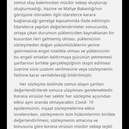
somut olay bakımından mücbir sebep oluşturup
oluşturmadığı, Hazine ve Maliye Bakanlığı’nın
görüşüne istinaden ilgili idarelerce karara
bağlanacağı genelge kapsamında ifade edilmiştir.
İdarelerce yapılan değerlendirmeler sonucunda,
ortaya çıkan durumun yükleniciden kaynaklanan bir
kusurdan ileri gelmemiş olması, yüklenicinin
sözleşmeden doğan yükümlülüklerini yerine
getirmesine engel nitelikte olması ve yüklenicinin
bu engeli ortadan kaldırmaya gücünün yetmemesi
şartlarının birlikte gerçekleştiğinin tespit edilmesi
üzerine süre uzatımı verilmesine veya sözleşmenin
feshine karar verilebileceği bildirilmiştir.
Her sözleşme özelinde somut olayın şartları
değerlendirilerek sonuca ulaşılması gerekmektedir.
Korona virüsün her sektör her sözleşme açısından
etkisi aynı oranda olmayacaktır. Covid- 19
epidemisinin, inşaat sözleşmelerine etkisi
incelenirken, sözleşmenin tüm hükümlerinin birlikte
değerlendirilmesi, sözleşmenin amacına ve
konusuna göre korona virüsün mücbir sebep teşkil