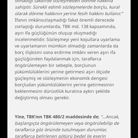
olmadığı takdirde sözleşmeden dönme hakkına
sahiptir. Sürekli edimli sözleşmelerde borçlu, kural
olarak dönme hakkının yerine fesih hakkını kullanır.”
İfanın imkânsızlaşmadığı fakat önemli derecede
zorlaştığı durumlarda, TBK md. 138 kapsamında,
aşırı ifa güçlüğünün oluşup oluşmadığı
incelenmelidir. Sözleşmeyi yeni koşullara uyarlama
ve uyarlamanın mümkün olmadığı zamanlarda da
borç ilişkisini sona erdirme imkânı veren aşırı ifa
güçlüğünden faydalanmak için, taraflarca
öngörülemeyen bir sebeple, borçlunun
yükümlülüklerini yerine getirmesi aşırı ölçüde
güçleşmiş ve sözleşmenin ekonomik dengesi
borçludan yükümlülüklerini yerine getirmesinin
beklenmesini dürüstlük kuralına aykırı şekilde
değiştirmiş olması gerekir.
Yine, TBK’nın TBK 480/2 maddesinde de
;
“…Ancak,
başlangıçta öngörülemeyen veya öngörülebilip de
taraflarca göz önünde tutulmayan durumlar,
taraflarca belirlenen götürü bedel ile eserin